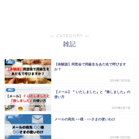
― CATEGORY ―
雑記
雑記
【体験談】同窓会で同級生をあだ名で呼びます
か？
2019年7月30日
雑記
【メール】『 いたしました』と『致しました』の
使い方
2019年6月7日
雑記
メールの宛先 ○○様・○○さまの使いわけ
2019年5月29日